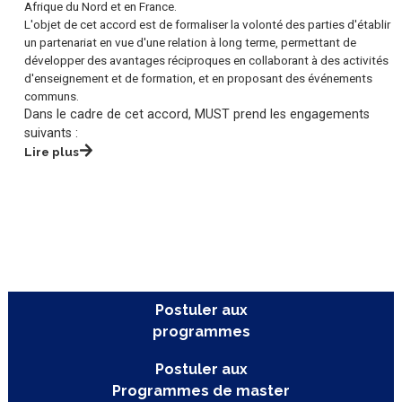
coopération avec la société Optans, fournisseur de solutions
logicielles flexibles et de services technologiques adaptables q
permettent aux entreprises d'atteindre efficacement leurs object
commerciaux, avec des clients aux États-Unis, au Royaume-Uni, 
Afrique du Nord et en France.
L'objet de cet accord est de formaliser la volonté des parties d'é
un partenariat en vue d'une relation à long terme, permettant de
développer des avantages réciproques en collaborant à des acti
d'enseignement et de formation, et en proposant des événemen
communs.
Dans le cadre de cet accord, MUST prend les engagemen
suivants :
Lire plus