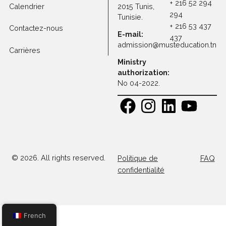
Frais de scolarité
Programmes
Professeurs
Adresse :
Contact
30 Rue
+ 216 71 1
Recherche
Platon, Z A
108
Kheireddine
+ 216 52 
Calendrier
2015 Tunis,
294
Tunisie.
+ 216 53 
Contactez-nous
E-mail:
437
admission@musteducatio
Carrières
Ministry
authorization:
No 04-2022.