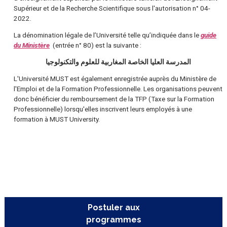
⸺ L'Université MUST est agréée en tant qu'établissement pri
d'enseignement supérieur par le Ministère tunisien de l'Enseign
Supérieur et de la Recherche Scientifique sous l'autorisation n° 
2022.
La dénomination légale de l’Université telle qu’indiquée dans le
g
du Ministère
(entrée n° 80)
est la suivante :
المدرسة العليا الخاصة المغاربية للعلوم والتكنولوجيا
L'Université MUST est également enregistrée auprès du Ministèr
l'Emploi et de la Formation Professionnelle. Les organisations 
donc bénéficier du remboursement de la TFP (Taxe sur la Forma
Professionnelle) lorsqu'elles inscrivent leurs employés à une
formation à MUST University.