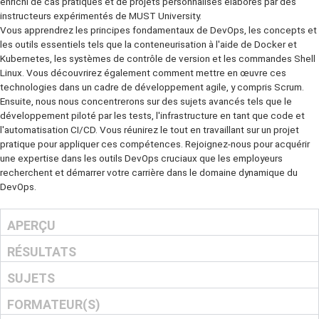
recherchées sur le marché du travail actuel. Ce programme est bas
les cours DevOps les plus pertinents disponibles sur Coursera et e
enrichi de cas pratiques et de projets personnalisés élaborés par 
instructeurs expérimentés de MUST University.
Vous apprendrez les principes fondamentaux de DevOps, les conc
les outils essentiels tels que la conteneurisation à l'aide de Docker
Kubernetes, les systèmes de contrôle de version et les commande
Linux. Vous découvrirez également comment mettre en œuvre ces
technologies dans un cadre de développement agile, y compris Sc
Ensuite, nous nous concentrerons sur des sujets avancés tels que 
développement piloté par les tests, l'infrastructure en tant que co
l'automatisation CI/CD. Vous réunirez le tout en travaillant sur un pro
pratique pour appliquer ces compétences. Rejoignez-nous pour ac
une expertise dans les outils DevOps cruciaux que les employeurs
recherchent et démarrer votre carrière dans le domaine dynamique
DevOps.
APERÇU
RÉSULTATS