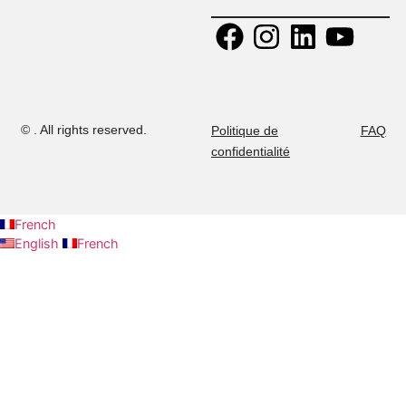
Kheireddine
+ 216 52 
Calendrier
2015 Tunis,
294
Tunisie.
+ 216 53 
Contactez-nous
E-mail:
437
admission@musteducation
Carrières
Ministry
authorization:
No 04-2022.
©
. All rights reserved.
Politique de
confidentialité