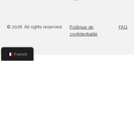
+ 216 71 1
Recherche
Platon, Z A
108
Kheireddine
+ 216 52 
Calendrier
2015 Tunis,
294
Tunisie.
+ 216 53 
Contactez-nous
E-mail:
437
admission@musteducatio
Carrières
Ministry
authorization:
No 04-2022.
©
2026
. All rights reserved.
Politique de
confidentialité